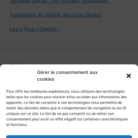
Terrasse Deckit : un concept modulable.
Traitement et origine des bois Deckit.
Les « Plus » Deckit !
Catégories
Gérer le consentement aux
cookies
Catégories
Pour offrir les meilleures expériences, nous utilisons des technologies
telles que les cookies pour stocker et/ou accéder aux informations des
appareils. Le fait de consentir à ces technologies nous permettra de
traiter des données telles que le comportement de navigation ou les ID
uniques sur ce site. Le fait de ne pas consentir ou de retirer son
Deckit – Terrasses pour mobil home
consentement peut avoir un effet négatif sur certaines caractéristiques
et fonctions.
286 Route de Lille – 62660 Beuvry – France
+33 (0)3 21 53 90 00