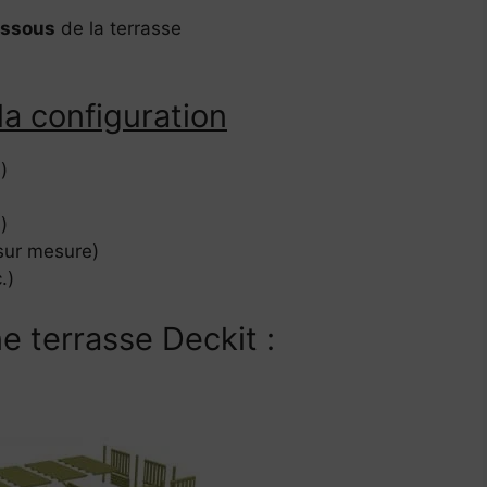
essous
de la terrasse
la configuration
)
)
sur mesure)
.)
e terrasse Deckit :