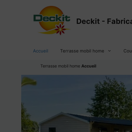
Aller
au
contenu
Deckit - Fabric
Accueil
Terrasse mobil home
Cou
Terrasse mobil home
Accueil