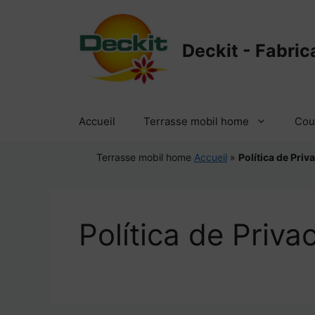
Aller
au
contenu
Deckit - Fabric
Accueil
Terrasse mobil home
Cou
Terrasse mobil home
Accueil
»
Política de Priv
Política de Priva