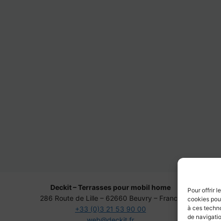
Deckit – Terrasses pour mobil home
Pour offrir 
286 Route de Lille – 62660 Beuvry – France
cookies pour
à ces techn
+33 (0)3 21 53 90 00
de navigatio
web@deckit.fr