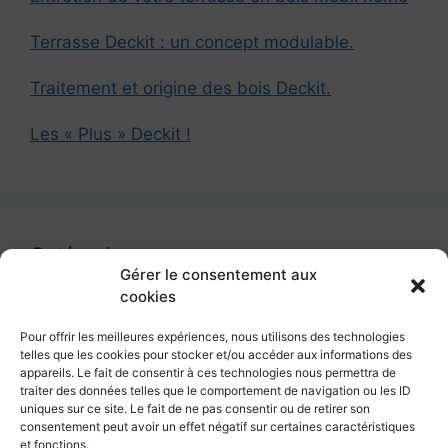
Terrasse Deckit : un concept modulable.
Traitement et origine des bois Deckit.
Les « Plus » Deckit !
Catégories
Gérer le consentement aux
cookies
Catégories
Pour offrir les meilleures expériences, nous utilisons des technologies
telles que les cookies pour stocker et/ou accéder aux informations des
appareils. Le fait de consentir à ces technologies nous permettra de
traiter des données telles que le comportement de navigation ou les ID
uniques sur ce site. Le fait de ne pas consentir ou de retirer son
Deckit – Terrasses pour mobil home
consentement peut avoir un effet négatif sur certaines caractéristiques
et fonctions.
286 Route de Lille – 62660 Beuvry – France