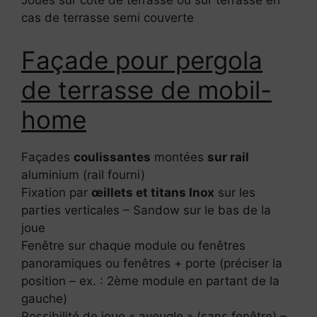
Joues sur côté de terrasse ou sur terrasse en
cas de terrasse semi couverte
Façade pour pergola
de terrasse de mobil-
home
Façades
coulissantes
montées
sur rail
aluminium (rail fourni)
Fixation par
œillets et titans Inox
sur les
parties verticales – Sandow sur le bas de la
joue
Fenêtre sur chaque module ou fenêtres
panoramiques ou fenêtres + porte (préciser la
position – ex. : 2ème module en partant de la
gauche)
Possibilité de joue « aveugle » (sans fenêtre) –