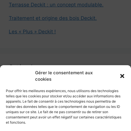
Terrasse Deckit : un concept modulable.
Traitement et origine des bois Deckit.
Les « Plus » Deckit !
Catégories
Gérer le consentement aux
cookies
Catégories
Pour offrir les meilleures expériences, nous utilisons des technologies
telles que les cookies pour stocker et/ou accéder aux informations des
appareils. Le fait de consentir à ces technologies nous permettra de
traiter des données telles que le comportement de navigation ou les ID
uniques sur ce site. Le fait de ne pas consentir ou de retirer son
Deckit – Terrasses pour mobil home
consentement peut avoir un effet négatif sur certaines caractéristiques
et fonctions.
286 Route de Lille – 62660 Beuvry – France
+33 (0)3 21 53 90 00