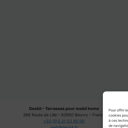
Deckit – Terrasses pour mobil home
Pour offrir 
286 Route de Lille – 62660 Beuvry – France
cookies pour
à ces techn
+33 (0)3 21 53 90 00
de navigatio
web@deckit.fr